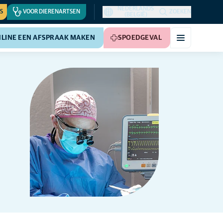
NEDERLANDS
S
VOOR DIERENARTSEN
ZOEKEN
(BELGIË)
LINE EEN AFSPRAAK MAKEN
SPOEDGEVAL