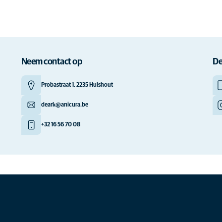
Neem contact op
De
Probastraat 1, 2235 Hulshout
deark@anicura.be
+32 16 56 70 08