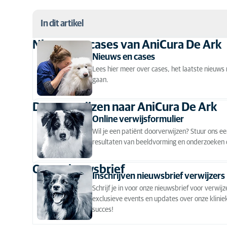
In dit artikel
Nieuws en cases van AniCura De Ark
Nieuws en cases van AniCura De Ark
Nieuws en cases
Lees hier meer over cases, het laatste nieuws
Doorverwijzen naar AniCura De Ark
gaan.
Onze nieuwsbrief
Doorverwijzen naar AniCura De Ark
Online verwijsformulier
Wil je een patiënt doorverwijzen? Stuur ons ee
resultaten van beeldvorming en onderzoeken of 
Onze nieuwsbrief
Inschrijven nieuwsbrief verwijzers
Schrijf je in voor onze nieuwsbrief voor verwi
exclusieve events en updates over onze klinie
succes!