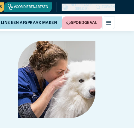
NEDERLANDS
S
VOOR DIERENARTSEN
ZOEKEN
(BELGIË)
LINE EEN AFSPRAAK MAKEN
SPOEDGEVAL