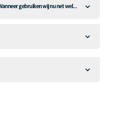
? Wanneer gebruiken wij nu net wel…
 PCCL is en leggen we uit wanneer we deze techniek
 retriever, werd naar onze kliniek doorverwezen
he pyurie ten gevolge van xanthine nefrotlithiase.
r werd doorverwezen voor een echocardiografie. De
rmale ademhaling sinds enkele weken. Er was
orax uitgevoerd en antibioticumtherapie opgestart