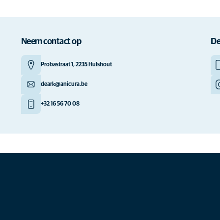
Neem contact op
De
Probastraat 1, 2235 Hulshout
deark@anicura.be
+32 16 56 70 08