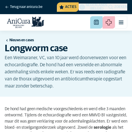
NEDERLANDS
Terug naar anicura.be
ACTIES
ZOEKEN
(BELGIË)
Nieuws en cases
Longworm case
Een Weimaraner, VC, van 10 jaar werd doorverwezen voor een
echocardiografie. De hond had een versnelde en abnormale
ademhaling sinds enkele weken. Er was reeds een radiografie
van de thorax uitgevoerd en antibioticumtherapie opgestart
maar zonder beterschap.
De hond had geen medische voorgeschiedenis en werd elke 3 maanden
ontwormd.
Tijdens de echocardiografie werd een
MMVD B1 vastgesteld
,
maar dit was ge
e
n verklaring voor de
ademhalingsklachten.
E
r
werd
een
bloed- en stoelgangonderzoek uitgevoerd. Zowel
de
serologie
als het