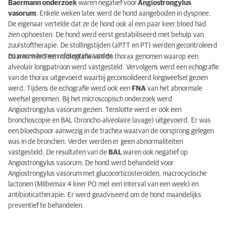
Baermann
onderzoek
waren negatief voor
Angiostrongylus
vasorum
.
Enkele we
ken later werd de hond aangeboden in
dyspnee
.
De eigenaar vertelde dat ze de hond ook al een paar keer bloed had
zien ophoesten.
De hond
werd eerst gestabiliseerd
met behulp van
zuurstoftherapie.
De stollingstijden (
aPTT
en PT) werden gecontroleerd
en waren binnen referentiewaarden.
Daarna
werd een radiografie van de thorax genomen waarop een
alveolair longpatroon
werd vastgesteld
.
Vervolgens werd een echografie
van de thorax uitgevoerd waarbij geconsolideerd longweefsel gezien
werd. Tijdens de echografie werd ook een
FNA
van het abnormale
weefsel genomen.
Bij het microscopisch onderzoek werd
Angiostrongylus
vasorum
gezien
.
Tenslotte werd er ook een
bronchoscopie en BAL (
broncho
-
alveolaire lavage) uitgevoerd.
Er was
een bloedspoor aanwezig in de trachea waarvan de oorsprong gelegen
was in de
bronchen
. Verder werden er geen abnormaliteiten
vastgesteld.
De resultaten van de
BAL
waren ook negatief op
Angiostrongylus
vasorum
.
De hond werd behandeld voor
Angiostrongylus
vasorum
met
glucocorticosteroïden
,
macrocyclische
lactonen
(
Milbemax
4 keer
PO
met een interval van een week)
en
antibioticatherapie
. Er werd geadviseerd om de hond maandelijks
preventief te behandelen.