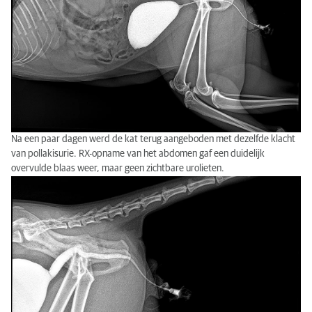
Na een paar dagen werd de kat terug aangeboden met dezelfde klacht
van pollakisurie. RX-opname van het abdomen gaf een duidelijk
overvulde blaas weer, maar geen zichtbare urolieten.