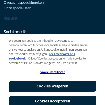
Overzicht spoedklinieken
Onze specialisten
Sociale media
We gebruiken cookies om inhoud en advertenties te
personaliseren, om functies voor sociale media te bieden en om
ons verkeer te analyseren. U kunt cookie-instellingen gebruiken
om uw voorkeuren te wijzigen.
Lees meer over ons
Cookies
cookiebeleid
(opens in a new tab)
. Klik op 'Cookies accepteren' om alle cookies te
Privacyverklaring
activeren of klik op 'Cookies weigeren' als u ze niet wilt.
Gebruiksvoorwaarden
Cookie-instellingen
Accessibility
Global Human Rights
AniCura is een partner van Mars, Inc © 2026
Cookies weigeren
Cookies accepteren
Cookie-instellingen