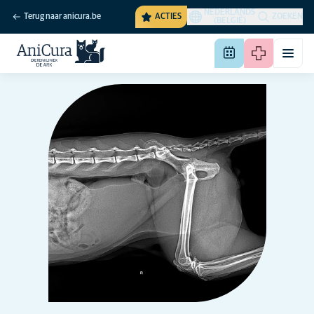
NEDERLANDS
Terug naar anicura.be
ACTIES
ZOEKEN
(BELGIË)