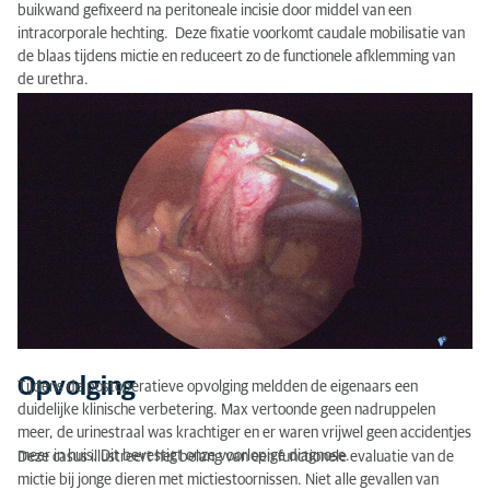
buikwand gefixeerd na peritoneale incisie door middel van een
intracorporale hechting. Deze fixatie voorkomt caudale mobilisatie van
de blaas tijdens mictie en reduceert zo de functionele afklemming van
de urethra.
Opvolging
Tijdens de postoperatieve opvolging meldden de eigenaars een
duidelijke klinische verbetering. Max vertoonde geen nadruppelen
meer, de urinestraal was krachtiger en er waren vrijwel geen accidentjes
meer in huis. Dit bevestigt onze voorlopige diagnose.
Deze casus illustreert het belang van een functionele evaluatie van de
mictie bij jonge dieren met mictiestoornissen. Niet alle gevallen van