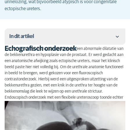
urinelozing, wat bijvoorbeeld atypisch is voor congenitale
ectopische ureters.
In dit artikel
Echografisch onderzoek
Een eerste echografisch onderzoek toonde een abnormale dilatatie van
Echografisch onderzoek
de bekkenurethra en hypoplasie van de prostaat. Er werd gedacht aan
een anatomische afwijking zoals ectopische ureters, maar het klinisch
Fluoroscopisch onderzoek
beeld paste hier niet volledig bij. Om de urethrale anatomie functioneel
in beeld te brengen, werd gekozen voor een fluoroscopisch
Opvolging
contrastonderzoek. Hierbij werd een uitgesproken uitzetting van de
bekkenurethra gezien, met een knik in de urethra ter hoogte van de
bekkenomslag die leek te wijzen op een urethrale strictuur.
Endoscopisch onderzoek met een flexibele ureteroscoop toonde echter
geen strictuur of obstructief letsel.