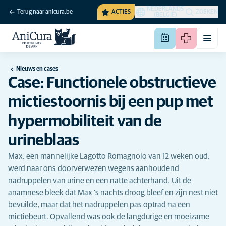
NEDERLANDS
Terug naar anicura.be
ACTIES
ZOEKEN
(BELGIË)
Nieuws en cases
Case: Functionele obstructieve
mictiestoornis bij een pup met
hypermobiliteit van de
urineblaas
Max, een mannelijke Lagotto Romagnolo van 12 weken oud,
werd naar ons doorverwezen wegens aanhoudend
nadruppelen van urine en een natte achterhand. Uit de
anamnese bleek dat Max 's nachts droog bleef en zijn nest niet
bevuilde, maar dat het nadruppelen pas optrad na een
mictiebeurt. Opvallend was ook de langdurige en moeizame