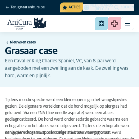
NEDERLANDS
Terug naar anicura.be
ACTIES
ZOEKEN
(BELGIË)
Nieuws en cases
Grasaar case
Een Cavalier King Charles Spaniël, VC, van 8 jaar werd
aangeboden met een zwelling aan de kaak. De zwelling was
hard, warm en pijnlijk.
Tijdens mondinspectie werd een kleine opening in
het wangslijmvlies
gezien. De eigenaars vertelden dat de hond mogelijk op siergras had
gekauwd. Via
een FNA
(fine
needle
aspirate
)
werd een abces
gediagnosticeerd.
De hond werd onder sedatie gebracht waarna een
echografie
van het abces werd uitgevoerd. Tijdens de echografie werd
een
hyperechogene
, spoelvormige structuur waargenomen.
Aangezien deze structuur karakteristiek is voor een
grasaar
werd