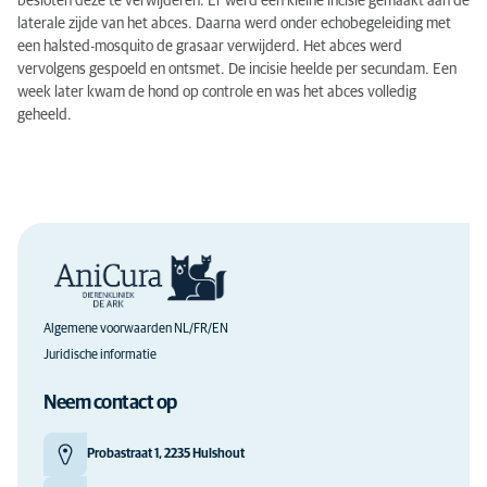
besloten deze te verwijdere
n.
Er
werd een kleine incisie gemaakt
aan de
laterale zijde van het abces. Daarna werd onder echobegeleiding
met
een
halsted-mosquito
de
grasaar
verwijderd. Het abces werd
vervolgens gespoeld en ontsmet. De incisie heelde per
secundam
.
Een
week later kwam de hond op controle en was het abces volledig
geheeld.
Algemene voorwaarden NL/FR/EN
Juridische informatie
Neem contact op
Probastraat 1, 2235 Hulshout