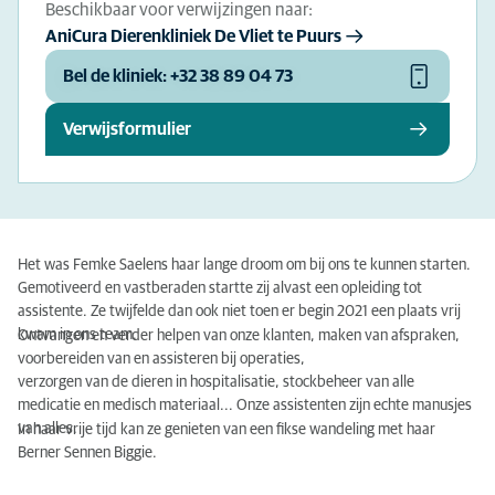
Beschikbaar voor verwijzingen naar:
AniCura Dierenkliniek De Vliet te Puurs
Bel de kliniek: +32 38 89 04 73
Verwijsformulier
Het was Femke Saelens haar lange droom om bij ons te kunnen starten.
Gemotiveerd en vastberaden startte zij alvast een opleiding tot
assistente. Ze twijfelde dan ook niet toen er begin 2021 een plaats vrij
kwam in ons team.
Ontvangen en verder helpen van onze klanten, maken van afspraken,
voorbereiden van en assisteren bij operaties,
verzorgen van de dieren in hospitalisatie, stockbeheer van alle
medicatie en medisch materiaal... Onze assistenten zijn echte manusjes
van alles.
In haar vrije tijd kan ze genieten van een fikse wandeling met haar
Berner Sennen Biggie.