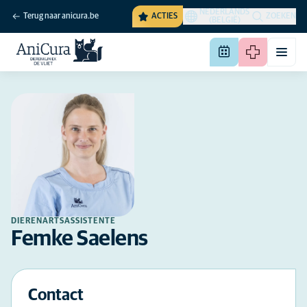
NEDERLANDS
Terug naar anicura.be
ACTIES
ZOEKEN
(BELGIË)
DIERENARTSASSISTENTE
Femke Saelens
Contact