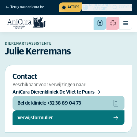
NEDERLANDS
Terug naar anicura.be
ACTIES
ZOEKEN
(BELGIË)
DIERENARTSASSISTENTE
Julie Kerremans
Contact
Beschikbaar voor verwijzingen naar:
AniCura Dierenkliniek De Vliet te Puurs
Bel de kliniek: +32 38 89 04 73
Verwijsformulier