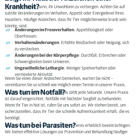
Zeigt Ihr Haustier Anzeichen einer Krankheit?
Krankheit?
Tiere sind Meister darin, ihr Unwohlsein zu verbergen. Achten Sie auf
subtile Veränderungen im Verhalten, Appetit oder Energielevel Ihres
Was tun im Notfall?
Haustiers. Häufige Anzeichen, dass Ihr Tier möglicherweise krank sein
könnte, sind:
Was tun bei Parasiten?
Änderungen im Fressverhalten
: Appetitlosigkeit oder
Überfressen.
Tipps zur Kommunikation mit dem Tierarzt, wenn
Verhaltensänderungen
: Erhöhte Reizbarkeit oder Neigung, sich
Sie kein Englisch oder Niederländisch sprechen
zu verstecken.
Änderungen bei der Körperpflege
: Durchfall, Erbrechen oder
Schwierigkeiten beim Urinieren.
Ungewöhnliche Lethargie
: Weniger Spielverhalten oder
verminderte Aktivität.
Wenn Sie eines dieser Anzeichen bemerken, warten Sie nicht –
vereinbaren Sie so schnell wie möglich einen Termin in unserer Praxis.
Was tun im Notfall?
Im Falle eines medizinischen Notfalls zählt jede Sekunde. Unsere Praxis
ist darauf eingerichtet, Notfälle mit höchster Sorgfalt zu behandeln.
Wenn Ihr Tier in Not ist, rufen Sie uns sofort an. Wir stehen bereit, um
sicherzustellen, dass Ihr Tier die schnelle Aufmerksamkeit erhält, die es
benötigt.
Was tun bei Parasiten?
Parasiten können die Gesundheit Ihres Tieres erheblich beeinträchtigen.
Wir bieten effektive Lösungen zur Prävention und Behandlung häufiger