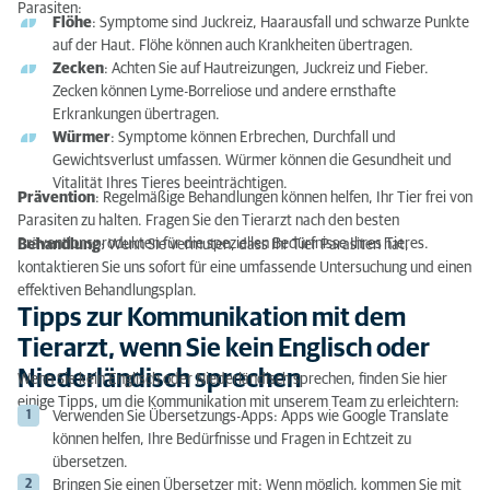
Parasiten:
Flöhe
: Symptome sind Juckreiz, Haarausfall und schwarze Punkte
auf der Haut. Flöhe können auch Krankheiten übertragen.
Zecken
: Achten Sie auf Hautreizungen, Juckreiz und Fieber.
Zecken können Lyme-Borreliose und andere ernsthafte
Erkrankungen übertragen.
Würmer
: Symptome können Erbrechen, Durchfall und
Gewichtsverlust umfassen. Würmer können die Gesundheit und
Vitalität Ihres Tieres beeinträchtigen.
Prävention
: Regelmäßige Behandlungen können helfen, Ihr Tier frei von
Parasiten zu halten. Fragen Sie den Tierarzt nach den besten
Präventionsprodukten für die speziellen Bedürfnisse Ihres Tieres.
Behandlung
: Wenn Sie vermuten, dass Ihr Tier Parasiten hat,
kontaktieren Sie uns sofort für eine umfassende Untersuchung und einen
effektiven Behandlungsplan.
Tipps zur Kommunikation mit dem
Tierarzt, wenn Sie kein Englisch oder
Niederländisch sprechen
Wenn Sie kein Englisch oder Niederländisch sprechen, finden Sie hier
einige Tipps, um die Kommunikation mit unserem Team zu erleichtern:
Verwenden Sie Übersetzungs-Apps: Apps wie Google Translate
können helfen, Ihre Bedürfnisse und Fragen in Echtzeit zu
übersetzen.
Bringen Sie einen Übersetzer mit: Wenn möglich, kommen Sie mit