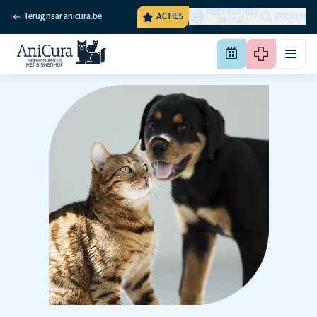
NEDERLANDS
Terug naar anicura.be
ACTIES
ZOEKEN
(BELGIË)