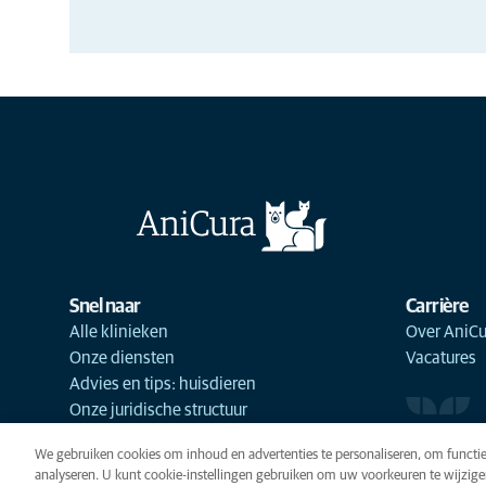
Snel naar
Carrière
Alle klinieken
Over AniCu
Onze diensten
Vacatures
Advies en tips: huisdieren
Onze juridische structuur
We gebruiken cookies om inhoud en advertenties te personaliseren, om functie
analyseren. U kunt cookie-instellingen gebruiken om uw voorkeuren te wijzige