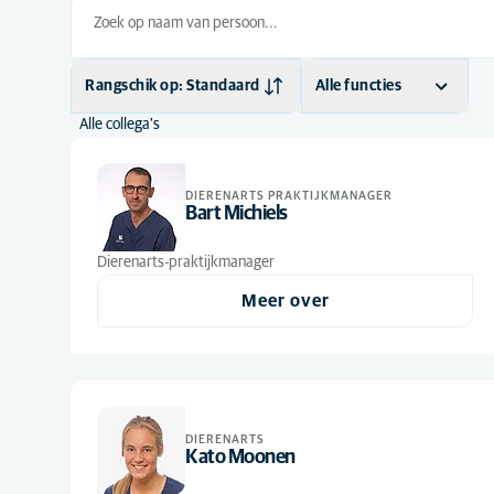
Rangschik op: Standaard
Alle functies
Alle collega's
Standaard
Dierenarts
(3)
Alfabetisch
Dierenartsassistent
(1)
DIERENARTS PRAKTIJKMANAGER
Bart Michiels
Dierenarts-praktijkmanager
Meer over
DIERENARTS
Kato Moonen