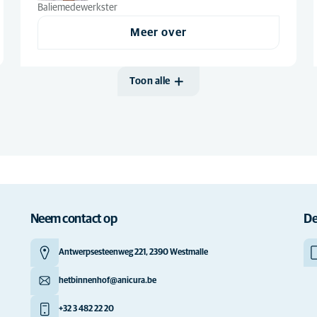
Baliemedewerkster
Meer over
Toon alle
Neem contact op
De
Antwerpsesteenweg 221, 2390 Westmalle
hetbinnenhof@anicura.be
+32 3 482 22 20