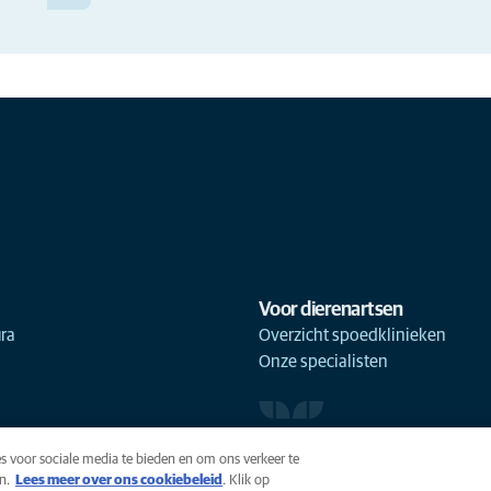
Voor dierenartsen
ra
Overzicht spoedklinieken
Onze specialisten
s voor sociale media te bieden en om ons verkeer te
n.
Lees meer over ons cookiebeleid
(opens in a new tab)
. Klik op