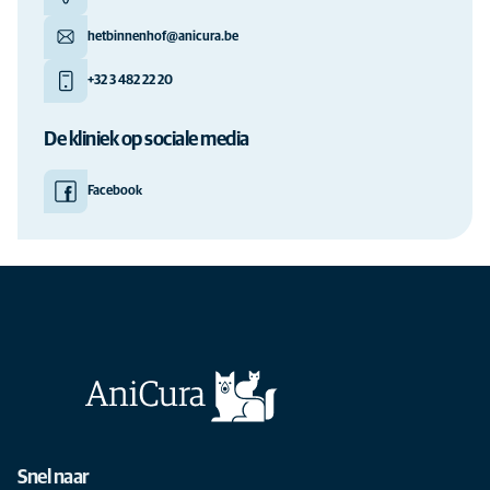
hetbinnenhof@anicura.be
+32 3 482 22 20
De kliniek op sociale media
Facebook
Snel naar