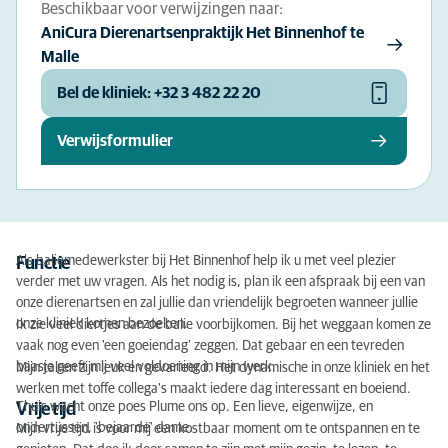
Beschikbaar voor verwijzingen naar:
AniCura Dierenartsenpraktijk Het Binnenhof te
Malle
Bel de kliniek: +32 3 482 22 20
Verwijsformulier
Als baliemedewerkster bij Het Binnenhof help ik u met veel plezier
Functie
verder met uw vragen. Als het nodig is, plan ik een afspraak bij een van
onze dierenartsen en zal jullie dan vriendelijk begroeten wanneer jullie
onze kliniek komen bezoeken.
Ik zie veel diertjes aan de balie voorbijkomen. Bij het weggaan komen ze
vaak nog even 'een goeiendag' zeggen. Dat gebaar en een tevreden
baasje geeft mij veel voldoening in mijn werk.
Mijn taken zijn leuk en gevarieerd. Het dynamische in onze kliniek en het
werken met toffe collega's maakt iedere dag interessant en boeiend.
Thuis wacht onze poes Plume ons op. Een lieve, eigenwijze, en
Vrije tijd
ondertussen, 'bejaarde' dame.
Mijn vrije tijd is voor mij een kostbaar moment om te ontspannen en te