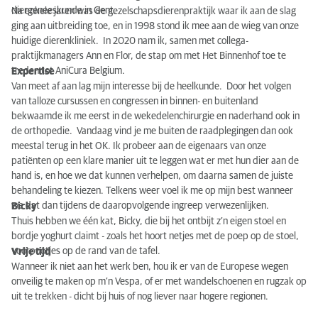
diergeneeskunde in Gent.
Na enkele jaren was de gezelschapsdierenpraktijk waar ik aan de slag
ging aan uitbreiding toe, en in 1998 stond ik mee aan de wieg van onze
huidige dierenkliniek. In 2020 nam ik, samen met collega-
praktijkmanagers Ann en Flor, de stap om met Het Binnenhof toe te
treden tot AniCura Belgium.
Expertise
Van meet af aan lag mijn interesse bij de heelkunde. Door het volgen
van talloze cursussen en congressen in binnen- en buitenland
bekwaamde ik me eerst in de wekedelenchirurgie en naderhand ook in
de orthopedie. Vandaag vind je me buiten de raadplegingen dan ook
meestal terug in het OK. Ik probeer aan de eigenaars van onze
patiënten op een klare manier uit te leggen wat er met hun dier aan de
hand is, en hoe we dat kunnen verhelpen, om daarna samen de juiste
behandeling te kiezen. Telkens weer voel ik me op mijn best wanneer
we dat dan tijdens de daaropvolgende ingreep verwezenlijken.
Bicky
Thuis hebben we één kat, Bicky, die bij het ontbijt z’n eigen stoel en
bordje yoghurt claimt - zoals het hoort netjes met de poep op de stoel,
voorpootjes op de rand van de tafel.
Vrije tijd
Wanneer ik niet aan het werk ben, hou ik er van de Europese wegen
onveilig te maken op m’n Vespa, of er met wandelschoenen en rugzak op
uit te trekken - dicht bij huis of nog liever naar hogere regionen.