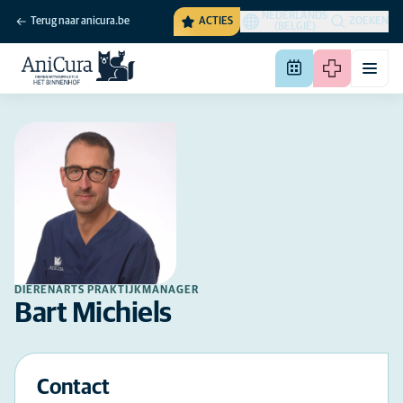
NEDERLANDS
Terug naar anicura.be
ACTIES
ZOEKEN
(BELGIË)
DIERENARTS PRAKTIJKMANAGER
Bart Michiels
Contact