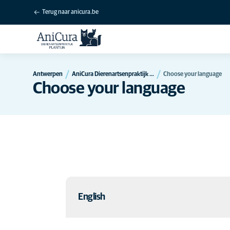
Terug naar anicura.be
Antwerpen
AniCura Dierenartsenpraktijk Plantijn te Berchem
Choose your language
Choose your language
English