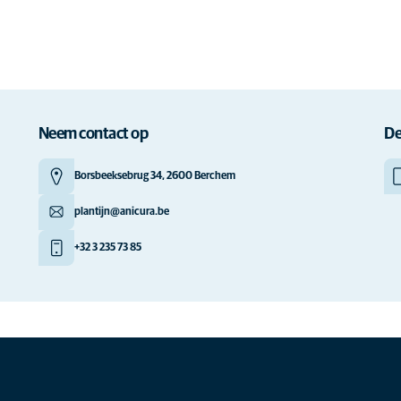
ding qualitative care for your
Willkommen in unserer Tierarztpr
rgency care, illness treatment,
Pflege für Ihr Haustier widmet. 
 and well-being. Trust our
einschließlich Notfallversorgun
um die Gesundhe…
Hier meer over lezen
Neem contact op
De
Borsbeeksebrug 34, 2600 Berchem
plantijn@anicura.be
+32 3 235 73 85