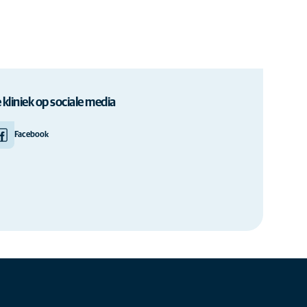
axis, die sich der Bereitstellung hochwertiger
Wir bieten umfassende Dienstleistungen an,
g, Krankheitsbehandlung und Parasitenprävention,
 kliniek op sociale media
Facebook