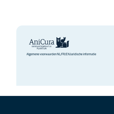
Welcome to our veterinary clinic, dedicated to provi
pet. We offer comprehensive services including eme
and parasite prevention to ensure your pet's health
expert…
Hier meer over lezen
Algemene voorwaarden NL/FR/EN
Juridische informatie