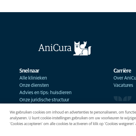
Snel naar
Carrière
Alle klinieken
Over AniCu
Onze diensten
Vacatures
Advies en tips: huisdieren
Onze juridische structuur
We gebruiken cookies om inhoud en advertenties te personaliseren, om functie
analyseren. U kunt cookie-instellingen gebruiken om uw voorkeuren te wijzige
'Cookies accepteren' om alle cookies te activeren of klik op 'Cookies weigeren' al
Cookies
Privacyverklaring
Gebr