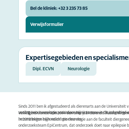
Bel de kliniek: +32 3 235 73 85
Verwijsformulier
Expertisegebieden en specialisme
Dipl. ECVN
Neurologie
Sinds 2011 ben ik afgestudeerd als dierenarts aan de Universiteit va
voeling voor neurologie, waardoor mijn interesse in dit vakgebied
In 2012 heb ik een roterend internship in Hannover (Duitsland) ge
Vervolgens startte ik in 2014 een twee jaar durende master in de ne
hersenziekten bij honden” geschreven.
In 2018 begon mijn residentie neurologie aan de faculteit diergene
onderzoeksteam EpiCentrum, dat onderzoek doet naar epilepsie bij