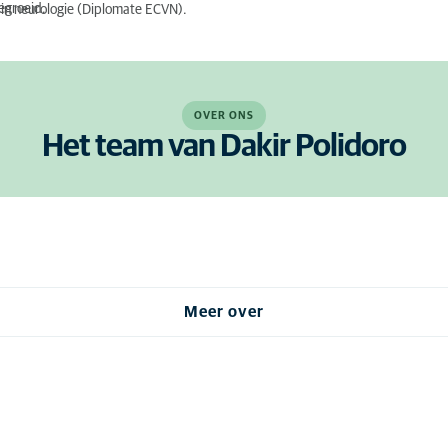
gegroeid.
t in neurologie (Diplomate ECVN).
OVER ONS
Het team van Dakir Polidoro
Meer over