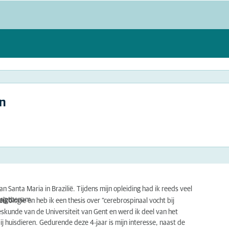
n
n Santa Maria in Brazilië. Tijdens mijn opleiding had ik reeds veel
 erg toenam.
volgd.
urologie en heb ik een thesis over “cerebrospinaal vocht bij
eskunde van de Universiteit van Gent en werd ik deel van het
 huisdieren. Gedurende deze 4-jaar is mijn interesse, naast de