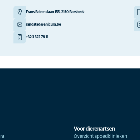
Frans Beirenslaan 155, 2150 Borsbeek
randstad@anicura.be
+32 3 322 78 11
Voor dierenartsen
ra
Overzicht spoedklinieken