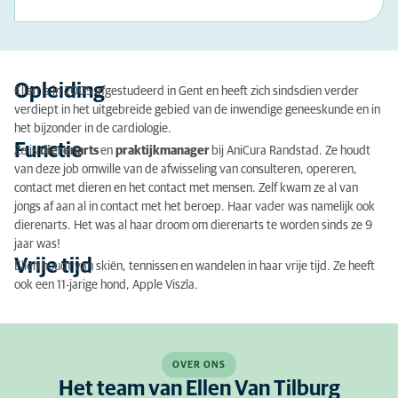
Opleiding
Ellen is in 2005 afgestudeerd in Gent en heeft zich sindsdien verder
verdiept in het uitgebreide gebied van de inwendige geneeskunde en in
het bijzonder in de cardiologie.
Functie
Ze is
dierenarts
en
praktijkmanager
bij AniCura Randstad. Ze houdt
van deze job omwille van de afwisseling van consulteren, opereren,
contact met dieren en het contact met mensen. Zelf kwam ze al van
jongs af aan al in contact met het beroep. Haar vader was namelijk ook
dierenarts. Het was al haar droom om dierenarts te worden sinds ze 9
jaar was!
Vrije tijd
Ellen houdt van skiën, tennissen en wandelen in haar vrije tijd. Ze heeft
ook een 11-jarige hond, Apple Viszla.
OVER ONS
Het team van Ellen Van Tilburg