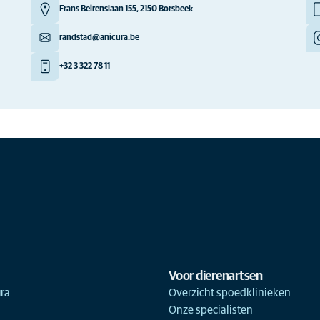
Frans Beirenslaan 155, 2150 Borsbeek
randstad@anicura.be
+32 3 322 78 11
Voor dierenartsen
ra
Overzicht spoedklinieken
Onze specialisten