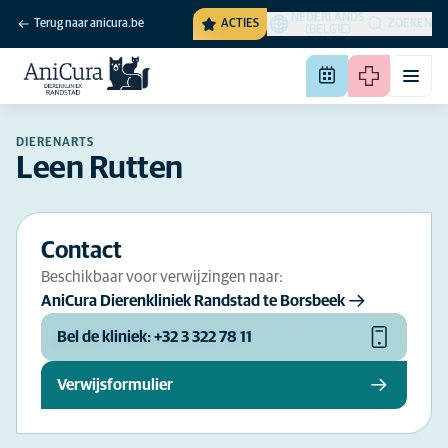
NEDERLANDS
Terug naar anicura.be
ACTIES
ZOEKEN
(BELGIË)
DIERENARTS
Leen Rutten
Contact
Beschikbaar voor verwijzingen naar:
AniCura Dierenkliniek Randstad te Borsbeek
Bel de kliniek: +32 3 322 78 11
Verwijsformulier