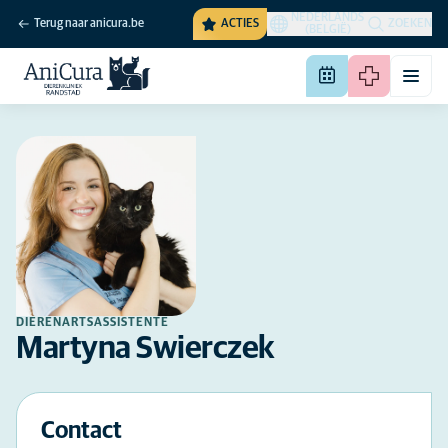
NEDERLANDS
Terug naar anicura.be
ACTIES
ZOEKEN
(BELGIË)
DIERENARTSASSISTENTE
Martyna Swierczek
Contact