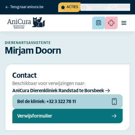
NEDERLANDS
Terug naar anicura.be
ACTIES
ZOEKEN
(BELGIË)
DIERENARTSASSISTENTE
Mirjam Doorn
Contact
Beschikbaar voor verwijzingen naar:
AniCura Dierenkliniek Randstad te Borsbeek
Bel de kliniek: +32 3 322 78 11
Verwijsformulier