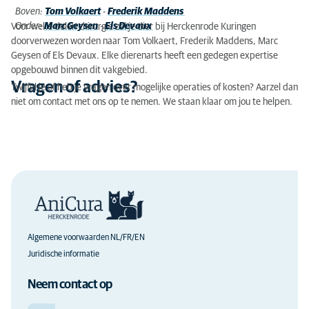
Boven:
Tom Volkaert
-
Frederik Maddens
Onder:
Marc Geysen
-
Els Devaux
Voor weke delen chirurgie zal je dier bij Herckenrode Kuringen
doorverwezen worden naar Tom Volkaert, Frederik Maddens, Marc
Geysen of Els Devaux. Elke dierenarts heeft
een gedegen expertise
opgebouwd
binnen dit vakgebied.
Vragen of advies?
Twijfel je of heb je vragen over mogelijke operaties of kosten? Aarzel dan
niet om contact met ons op te nemen. We staan klaar om jou te helpen.
Algemene voorwaarden NL/FR/EN
Juridische informatie
Neem contact op