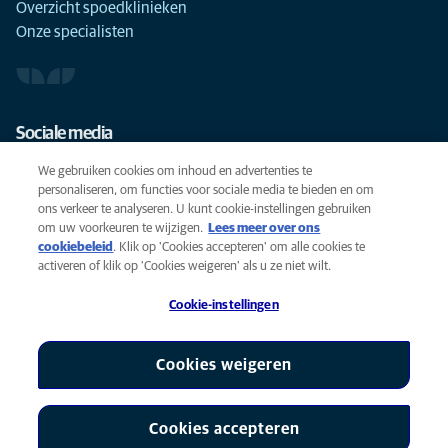
Overzicht spoedklinieken
Onze specialisten
Sociale media
We gebruiken cookies om inhoud en advertenties te
personaliseren, om functies voor sociale media te bieden en om
ons verkeer te analyseren. U kunt cookie-instellingen gebruiken
om uw voorkeuren te wijzigen.
Lees meer over ons
Cookies
cookiebeleid
(opens in a new tab)
. Klik op 'Cookies accepteren' om alle cookies te
Privacyverklaring
activeren of klik op 'Cookies weigeren' als u ze niet wilt.
Gebruiksvoorwaarden
Cookie-instellingen
Accessibility
Global Human Rights
AniCura is een partner van Mars, Inc © 2026
Cookies weigeren
Cookies accepteren
Cookie-instellingen