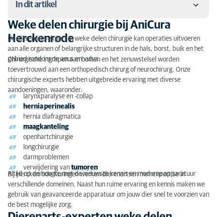
In dit artikel
Weke delen chirurgie bij AniCura
Weke delen chirurgie bij AniCura Herckenrode
Herckenrode
De dierenarts-expert in weke delen chirurgie kan operaties uitvoeren
aan alle organen of belangrijke structuren in de hals, borst, buik en het
Dierenarts-experten weke delen chirurgie
gebied rondom de anus en vulva.
Chirurgische ingrepen aan botten en het zenuwstelsel worden
toevertrouwd aan een orthopedisch chirurg of neurochirurg. Onze
Vragen of advies?
chirurgische experts hebben uitgebreide ervaring met diverse
aandoeningen, waaronder:
larynxparalyse en -collap
hernia perinealis
hernia diafragmatica
maagkanteling
openhartchirurgie
longchirurgie
darmproblemen
verwijdering van
tumoren
Altijd op de hoogte met de nieuwste kennis en moderne
apparatuur
Bij Herckenrode Kuringen werken dierenartsen met expertise in
verschillende domeinen. Naast hun ruime ervaring en kennis maken we
gebruik van geavanceerde apparatuur om jouw dier snel te voorzien van
de best mogelijke zorg.