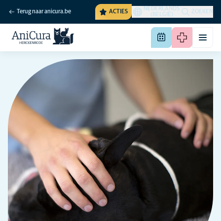
NEDERLANDS
Terug naar anicura.be
ACTIES
ZOEKEN
(BELGIË)