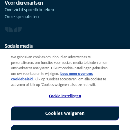
Voor dierenartsen
Overzicht spoedklinieken
Onze specialisten
Sociale media
We gebruiken cookies om inhoud en advertenties te
personaliseren, om functies voor sociale media te bieden en om
ons verkeer te analyseren. U kunt cookie-instellingen gebruiken
om uw voorkeuren te wijzigen.
Lees meer over ons
Cookies
cookiebeleid
(opens in a new tab)
. Klik op 'Cookies accepteren' om alle cookies te
Privacyverklaring
activeren of klik op 'Cookies weigeren' als u ze niet wilt.
Gebruiksvoorwaarden
Cookie-instellingen
Accessibility
Global Human Rights
AniCura is een partner van Mars, Inc © 2026
Cookies weigeren