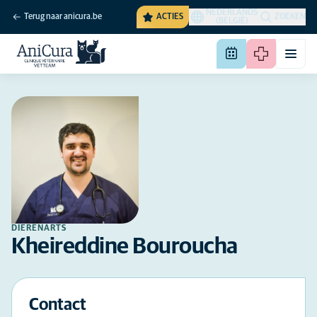
NEDERLANDS
Terug naar anicura.be
ACTIES
ZOEKEN
(BELGIË)
DIERENARTS
Kheireddine Bouroucha
Contact