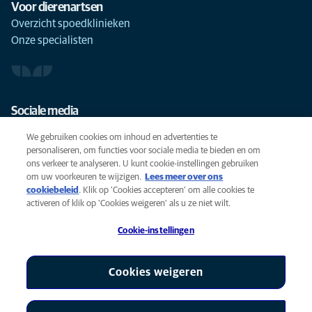
Voor dierenartsen
Overzicht spoedklinieken
Onze specialisten
Sociale media
We gebruiken cookies om inhoud en advertenties te
personaliseren, om functies voor sociale media te bieden en om
ons verkeer te analyseren. U kunt cookie-instellingen gebruiken
om uw voorkeuren te wijzigen.
Lees meer over ons
Cookies
cookiebeleid
(opens in a new tab)
. Klik op 'Cookies accepteren' om alle cookies te
Privacyverklaring
activeren of klik op 'Cookies weigeren' als u ze niet wilt.
Gebruiksvoorwaarden
Cookie-instellingen
Accessibility
Global Human Rights
AniCura is een partner van Mars, Inc © 2026
Cookies weigeren