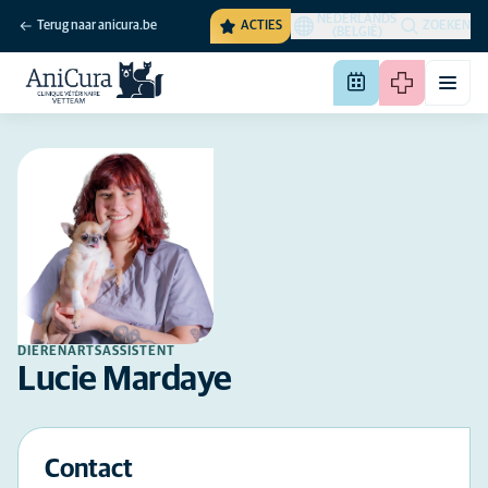
NEDERLANDS
Terug naar anicura.be
ACTIES
ZOEKEN
(BELGIË)
DIERENARTSASSISTENT
Lucie Mardaye
Contact