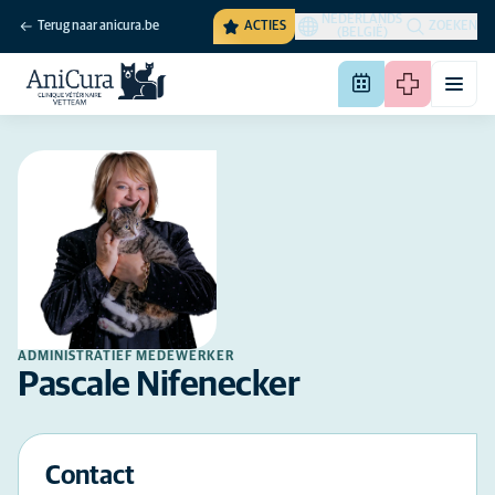
NEDERLANDS
Terug naar anicura.be
ACTIES
ZOEKEN
(BELGIË)
ADMINISTRATIEF MEDEWERKER
Pascale Nifenecker
Contact