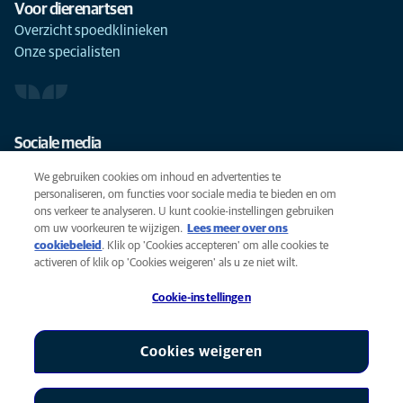
Voor dierenartsen
Overzicht spoedklinieken
Onze specialisten
Sociale media
We gebruiken cookies om inhoud en advertenties te
personaliseren, om functies voor sociale media te bieden en om
ons verkeer te analyseren. U kunt cookie-instellingen gebruiken
om uw voorkeuren te wijzigen.
Lees meer over ons
Cookies
cookiebeleid
(opens in a new tab)
. Klik op 'Cookies accepteren' om alle cookies te
Privacyverklaring
activeren of klik op 'Cookies weigeren' als u ze niet wilt.
Gebruiksvoorwaarden
Cookie-instellingen
Accessibility
Global Human Rights
AniCura is een partner van Mars, Inc © 2026
Cookies weigeren