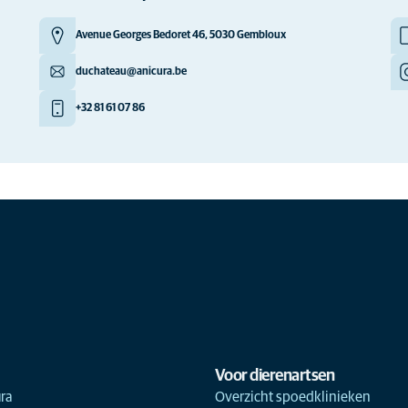
Avenue Georges Bedoret 46, 5030 Gembloux
duchateau@anicura.be
+32 81 61 07 86
Voor dierenartsen
ra
Overzicht spoedklinieken