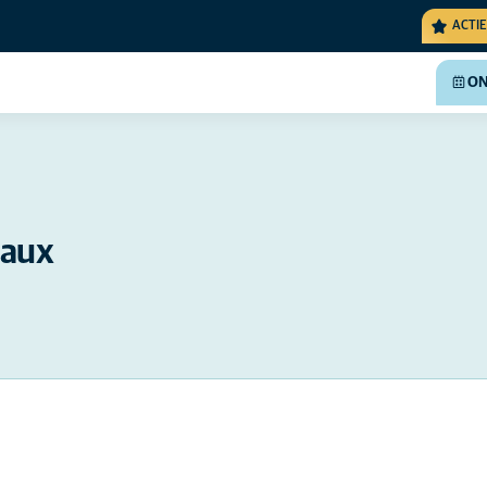
ACTIE
ON
eaux