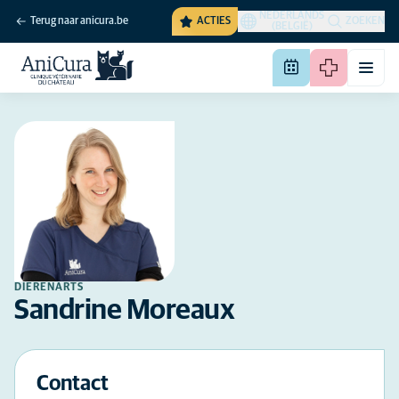
NEDERLANDS
Terug naar anicura.be
ACTIES
ZOEKEN
(BELGIË)
DIERENARTS
Sandrine Moreaux
Contact