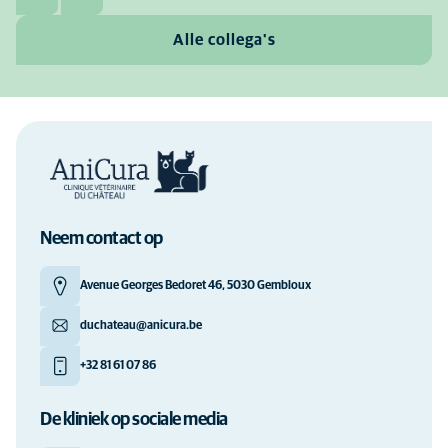
Alle collega's
Neem contact op
Avenue Georges Bedoret 46, 5030 Gembloux
duchateau@anicura.be
+32 81 61 07 86
De kliniek op sociale media