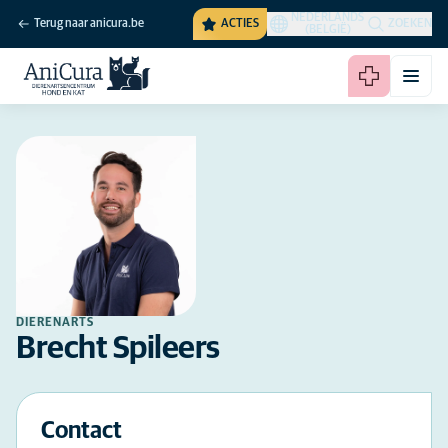
NEDERLANDS
Terug naar anicura.be
ACTIES
ZOEKEN
(BELGIË)
DIERENARTS
Brecht Spileers
Contact