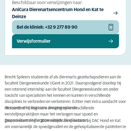
Beschikbaar voor verwijzingen naar:
AniCura Dierenartsencentrum Hond en Kat te
Deinze
Bel de kliniek: +32 9 277 89 90
Verwijsformulier
Brecht Spileers studeerde af als dierenarts gezelschapsdieren aan de
faculteit Diergeneeskunde UGent in 2021. Daaropvolgend doorliep hij
een roterend internship aan de faculteit Diergeneeskunde om onder
toezicht van specialisten het kennen en kunnen in verschillende
disciplines te verbreden en verbeteren. Echter met extra aandacht voor
de spoed- en critical care-diergeneeskunde.
Hierna deed hij nog extra ervaring op in verschillende
eerstelijnspraktijken maar het verlangen naar spoed en
gespecialiseerde diergeneeskunde bleef bestaan.
Daarom startte hij in 2024 voltijds als spoedarts bij DAC Hond en Kat
om voornamelijk de spoedgevallen en de gehospitaliseerde patiënten te