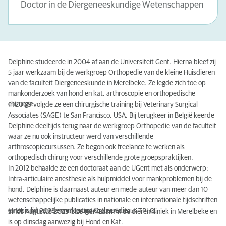
Doctor in de Diergeneeskundige Wetenschappen
Delphine studeerde in 2004 af aan de Universiteit Gent. Hierna bleef zij
5 jaar werkzaam bij de werkgroep Orthopedie van de kleine Huisdieren
van de faculteit Diergeneeskunde in Merelbeke. Ze legde zich toe op
mankonderzoek van hond en kat, arthroscopie en orthopedische
chirurgie.
In 2009 volgde ze een chirurgische training bij Veterinary Surgical
Associates (SAGE) te San Francisco, USA. Bij terugkeer in België keerde
Delphine deeltijds terug naar de werkgroep Orthopedie van de faculteit
waar ze nu ook instructeur werd van verschillende
arthroscopiecursussen. Ze begon ook freelance te werken als
orthopedisch chirurg voor verschillende grote groepspraktijken.
In 2012 behaalde ze een doctoraat aan de UGent met als onderwerp:
Intra-articulaire anesthesie als hulpmiddel voor mankproblemen bij de
hond. Delphine is daarnaast auteur en mede-auteur van meer dan 10
wetenschappelijke publicaties in nationale en internationale tijdschriften
en ze is lid van de werkgroep Orthopedie.
In februari 2023 vervolledigde ze een cursus TPLO.
Sinds Augustus 2023 is ze werkzaam in de dierenkliniek in Merelbeke en
is op dinsdag aanwezig bij Hond en Kat.