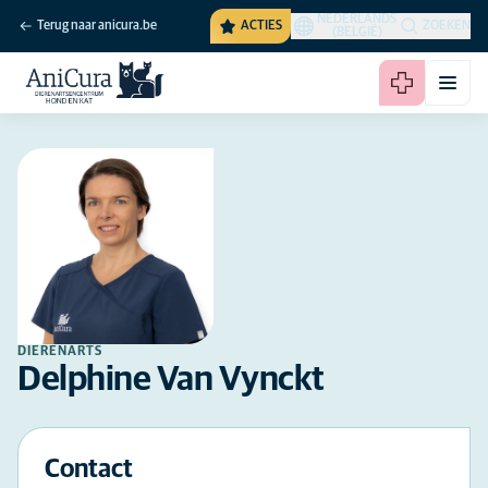
NEDERLANDS
Terug naar anicura.be
ACTIES
ZOEKEN
(BELGIË)
DIERENARTS
Delphine Van Vynckt
Contact