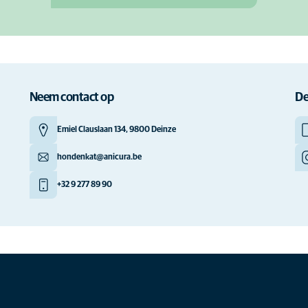
Neem contact op
De
Emiel Clauslaan 134, 9800 Deinze
hondenkat@anicura.be
+32 9 277 89 90