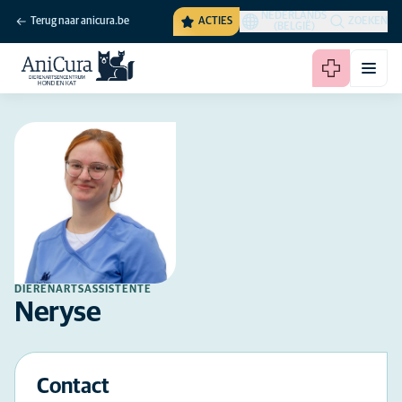
NEDERLANDS
Terug naar anicura.be
ACTIES
ZOEKEN
(BELGIË)
DIERENARTSASSISTENTE
Neryse
Contact