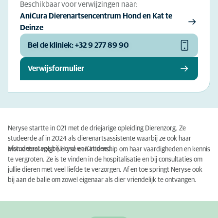
Beschikbaar voor verwijzingen naar:
AniCura Dierenartsencentrum Hond en Kat te
Deinze
Bel de kliniek: +32 9 277 89 90
Verwijsformulier
Neryse startte in 021 met de driejarige opleiding Dierenzorg. Ze
studeerde af in 2024 als dierenartsassistente waarbij ze ook haar
afstudeerstage bij Hond en Kat deed.
Momenteel volgt Neryse een internship om haar vaardigheden en kennis
te vergroten. Ze is te vinden in de hospitalisatie en bij consultaties om
jullie dieren met veel liefde te verzorgen. Af en toe springt Neryse ook
bij aan de balie om zowel eigenaar als dier vriendelijk te ontvangen.