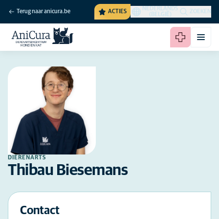
NEDERLANDS
Terug naar anicura.be
ACTIES
ZOEKEN
(BELGIË)
DIERENARTS
Thibau Biesemans
Contact