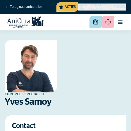
NEDERLANDS
Terug naar anicura.be
ACTIES
ZOEKEN
(BELGIË)
EUROPEES SPECIALIST
Yves Samoy
Contact