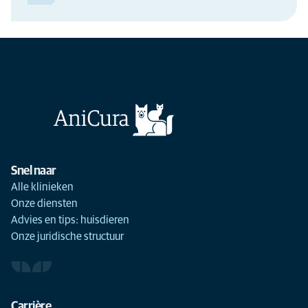
DINSDAG, WOENSDAG, DONDERDAG
09:00
-
12:15
Gelieve steeds eerst te bellen. Spoedgevallen kunnen elke dag
tussen 8u-20u bij ons terecht. Spoedgevallen tussen 20u-8u
worden doorverwezen naar de AniCura Spoedkliniek in Berchem.
12:45
-
17:00
Gelieve steeds eerst te bellen. Spoedgevallen kunnen elke dag
tussen 8u-20u bij ons terecht. Spoedgevallen tussen 20u-8u
worden doorverwezen naar de AniCura Spoedkliniek in Berchem.
Snel naar
Alle klinieken
Onze diensten
Advies en tips: huisdieren
Onze juridische structuur
Carrière