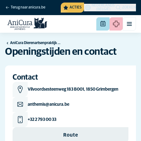
NEDERLANDS
Terug naar anicura.be
ACTIES
ZOEKEN
(BELGIË)
AniCura Dierenartsenpraktijk Anthemis te Grimbergen
Openingstijden en contact
Contact
Vilvoordsesteenweg 183 B001, 1850 Grimbergen
anthemis@anicura.be
+32 2 793 00 33
Route