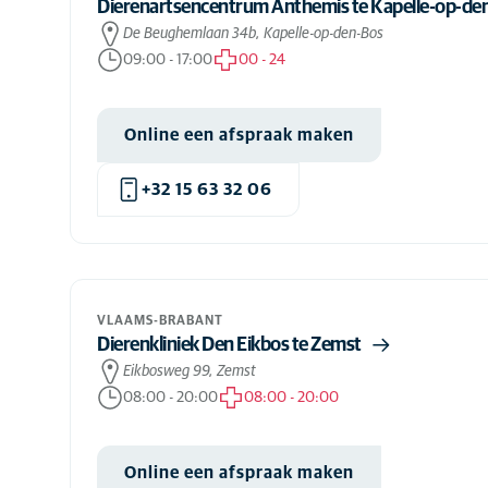
Dierenartsencentrum Anthemis te Kapelle-op-de
De Beughemlaan 34b, Kapelle-op-den-Bos
09:00
-
17:00
00
-
24
Online een afspraak maken
+32 15 63 32 06
VLAAMS-BRABANT
Dierenkliniek Den Eikbos te Zemst
Eikbosweg 99, Zemst
08:00
-
20:00
08:00
-
20:00
Online een afspraak maken