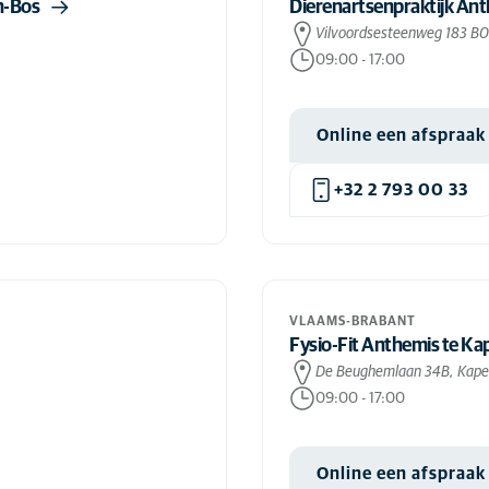
n-Bos
Dierenartsenpraktijk An
Vilvoordsesteenweg 183 B0
09:00
-
17:00
Online een afspraa
+32 2 793 00 33
VLAAMS-BRABANT
Fysio-Fit Anthemis te Ka
De Beughemlaan 34B, Kapel
09:00
-
17:00
Online een afspraa