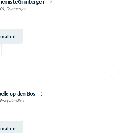
themis te Grimbergen
01, Grimbergen
k maken
pelle-op-den-Bos
le-op-den-Bos
k maken