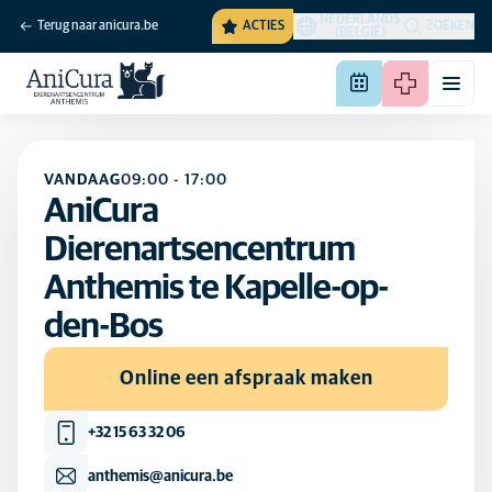
NEDERLANDS
Terug naar anicura.be
ACTIES
ZOEKEN
(BELGIË)
VANDAAG
09:00
-
17:00
AniCura
Dierenartsencentrum
Anthemis te Kapelle-op-
den-Bos
Online een afspraak maken
+32 15 63 32 06
anthemis@anicura.be