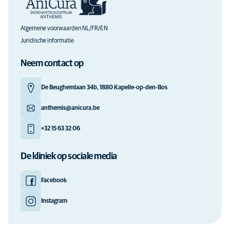
Algemene voorwaarden NL/FR/EN
Juridische informatie
Neem contact op
De Beughemlaan 34b, 1880 Kapelle-op-den-Bos
anthemis@anicura.be
+32 15 63 32 06
De kliniek op sociale media
Facebook
Instagram