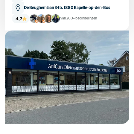
De Beughemlaan 34b, 1880 Kapelle-op-den-Bos
4,7
van 200+ beoordelingen