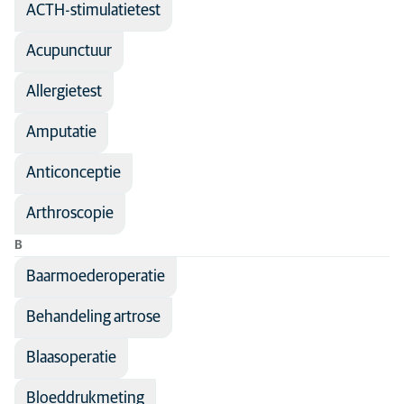
ACTH-stimulatietest
Medische discipline
Acupunctuur
Alle diersoorten
Algemene diergeneeskunde
Acupunctuur
Andere dieren
Dermatologie
Hond
Allergietest
Medische beeldvorming
Kat
Amputatie
Orthopedie
Kitten
Anticonceptie
Reproductie
Konijn
Sportgeneeskunde en revalidatie
Arthroscopie
Puppy
Tandheelkunde
B
Baarmoederoperatie
Behandeling artrose
Blaasoperatie
Bloeddrukmeting