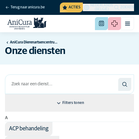
NEDERLANDS
Terug naar anicura.be
ACTIES
ZOEKEN
(BELGIË)
AniCura Dierenartsencentrum Anthemis te Kapelle-op-den-Bos
Onze diensten
Filters tonen
A
Rangschik op: Naam van de dienst
ACP behandeling
Naam van de dienst
Disciplines