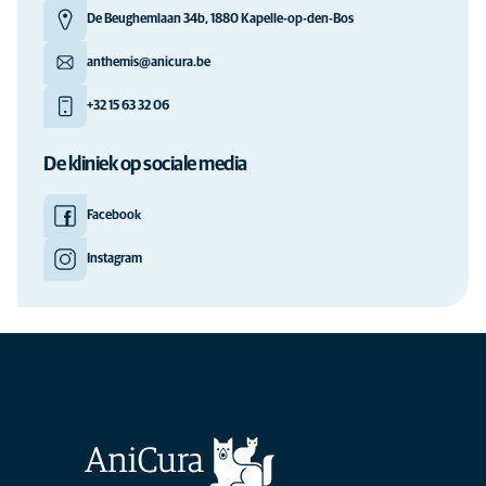
De Beughemlaan 34b, 1880 Kapelle-op-den-Bos
anthemis@anicura.be
+32 15 63 32 06
De kliniek op sociale media
Facebook
Instagram