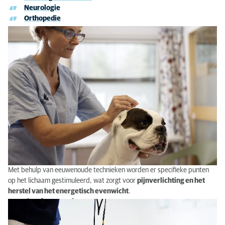
Neurologie
Acupunctuur
Orthopedie
Acupunctuur
Fysiotherapie
Met behulp van eeuwenoude technieken worden er specifieke punten
op het lichaam gestimuleerd, wat zorgt voor
pijnverlichting en het
herstel van het energetisch evenwicht
.
Fysiotherapie