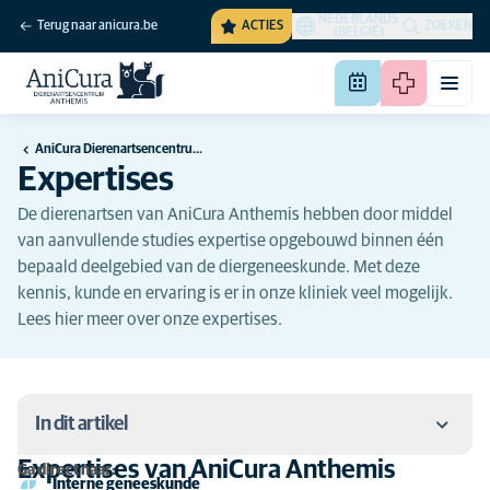
NEDERLANDS
Terug naar anicura.be
ACTIES
ZOEKEN
(BELGIË)
AniCura Dierenartsencentrum Anthemis te Kapelle-op-den-Bos
Expertises
De dierenartsen van AniCura Anthemis hebben door middel
van aanvullende studies expertise opgebouwd binnen één
bepaald deelgebied van de diergeneeskunde. Met deze
kennis, kunde en ervaring is er in onze kliniek veel mogelijk.
Lees hier meer over onze expertises.
In dit artikel
Expertises van AniCura Anthemis
Ga direct naar:
Interne geneeskunde
Expertises van AniCura Anthemis