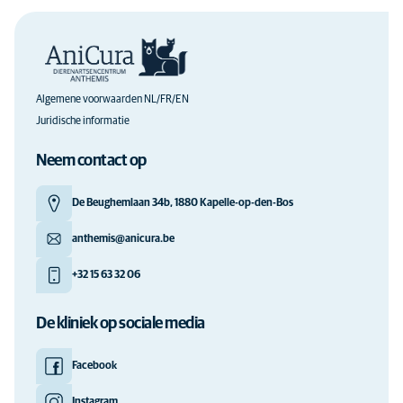
Algemene voorwaarden NL/FR/EN
Juridische informatie
Neem contact op
De Beughemlaan 34b, 1880 Kapelle-op-den-Bos
anthemis@anicura.be
+32 15 63 32 06
De kliniek op sociale media
Facebook
Instagram