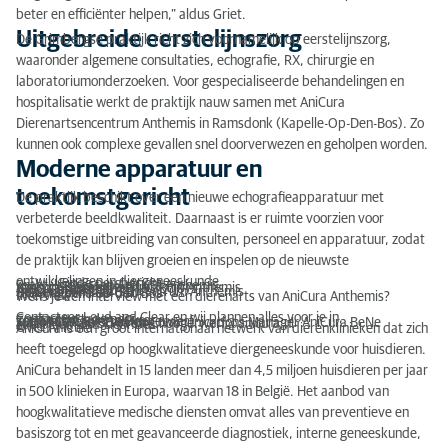
beter en efficiënter helpen,” aldus Griet.
Uitgebreide eerstelijnszorg
De Grimbergse praktijk richt zich voornamelijk op eerstelijnszorg,
waaronder algemene consultaties, echografie, RX, chirurgie en
laboratoriumonderzoeken. Voor gespecialiseerde behandelingen en
hospitalisatie werkt de praktijk nauw samen met AniCura
Dierenartsencentrum Anthemis in Ramsdonk (Kapelle-Op-Den-Bos). Zo
kunnen ook complexe gevallen snel doorverwezen en geholpen worden.
Moderne apparatuur en
toekomstgericht
De praktijk beschikt over een nieuwe echografieapparatuur met
verbeterde beeldkwaliteit. Daarnaast is er ruimte voorzien voor
toekomstige uitbreiding van consulten, personeel en apparatuur, zodat
de praktijk kan blijven groeien en inspelen op de nieuwste
ontwikkelingen in diergeneeskunde.
---------- Einde persbericht ----------
Praktijkadressen AniCura Anthemis:
AniCura Dierenartsenpraktijk Anthemis
Vilvoordsesteenweg 183 B001
1850 Grimbergen
AniCura Dierenartsencentrum Anthemis
De Beughemlaan 34b
1880 Kapelle-op-den-Bos
Interview?
Wens je een interview met een dierenarts van AniCura Anthemis?
Contacteer Loud and Clear en wij plannen alles voor je in.
Contact voor de pers
Loud and Clear AniCura
Zoë Malfait Yvette Hoogerwerf
Junior Content Creator Communications Manager AniCura BeNe
T: 0471 57 86 50 yvette.hoogerwerf@anicura.nl
zoe@loud-and-clear.be
Over AniCura
AniCura is een groot internationaal netwerk van dierenklinieken dat zich
heeft toegelegd op hoogkwalitatieve diergeneeskunde voor huisdieren.
AniCura behandelt in 15 landen meer dan 4,5 miljoen huisdieren per jaar
in 500 klinieken in Europa, waarvan 18 in België. Het aanbod van
hoogkwalitatieve medische diensten omvat alles van preventieve en
basiszorg tot en met geavanceerde diagnostiek, interne geneeskunde,