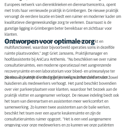
Ontworpen voor optimale zorg
Europees netwerk van dierenklinieken en dierenartsencentra, opent
met trots haar vernieuwde praktijk in Grimbergen. De nieuwe praktijk
Uitgebreide eerstelijnszorg
vervangt de eerdere locatie en biedt een ruimer en moderner kader om
kwalitatieve diergeneeskundige zorg te verlenen. Daarnaast is de
Moderne apparatuur en toekomstgericht
gunstige ligging in Grimbergen beter bereikbaar en zichtbaar voor
klanten.
Ontworpen voor optimale zorg
“In de oude praktijk waren de consultatieruimtes beperkt en
multifunctioneel, waardoor bijvoorbeeld operaties soms in dezelfde
ruimte plaatsvonden,” zegt Griet Janssens, Praktijkmanager en
hoofdassistente bij AniCura Anthemis. “Nu beschikken we over ruime
consultatieruimtes, een moderne operatiezaal met aangrenzende
recoveryruimte en een laboratorium voor bloed- en urineanalyse ter
plaatse. Zo kunnen dieren sneller en veiliger behandeld worden.”
De nieuwe praktijk is volledig gelijkvloers, wat het comfort voor zowel
huisdieren als medewerkers verhoogt. Het pand beschikt bovendien
over vier parkeerplaatsen voor klanten, waardoor het bezoek aan de
praktijk vlotter en aangenamer verloopt. De nieuwe indeling biedt ook
het team van dierenartsen en assistenten meer werkcomfort en
samenwerking. Zo kunnen twee assistenten aan de balie werken,
beschikt het team over een aparte keukenruimte en zijn de
consultatieruimtes ruimer opgezet. “Het is een veel aangenamere
omgeving voor onze medewerkers en zo kunnen we onze patiënten