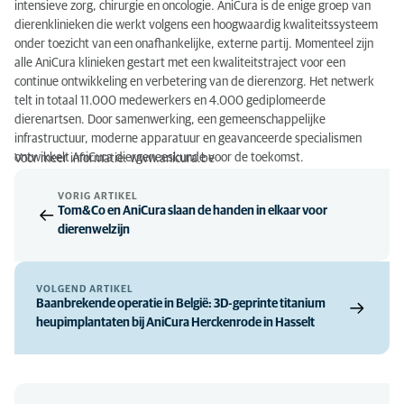
intensieve zorg, chirurgie en oncologie. AniCura is de enige groep van
dierenklinieken die werkt volgens een hoogwaardig kwaliteitssysteem
onder toezicht van een onafhankelijke, externe partij. Momenteel zijn
alle AniCura klinieken gestart met een kwaliteitstraject voor een
continue ontwikkeling en verbetering van de dierenzorg. Het netwerk
telt in totaal 11.000 medewerkers en 4.000 gediplomeerde
dierenartsen. Door samenwerking, een gemeenschappelijke
infrastructuur, moderne apparatuur en geavanceerde specialismen
ontwikkelt AniCura diergeneeskunde voor de toekomst.
Voor meer informatie: www.anicura.be
VORIG ARTIKEL
Tom&Co en AniCura slaan de handen in elkaar voor
dierenwelzijn
VOLGEND ARTIKEL
Baanbrekende operatie in België: 3D-geprinte titanium
heupimplantaten bij AniCura Herckenrode in Hasselt