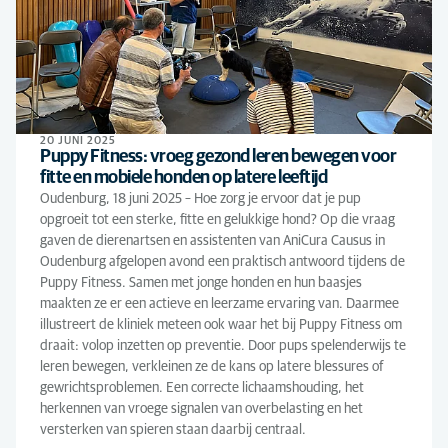
20 JUNI 2025
Puppy Fitness: vroeg gezond leren bewegen voor
fitte en mobiele honden op latere leeftijd
Oudenburg, 18 juni 2025 – Hoe zorg je ervoor dat je pup
opgroeit tot een sterke, fitte en gelukkige hond? Op die vraag
gaven de dierenartsen en assistenten van AniCura Causus in
Oudenburg afgelopen avond een praktisch antwoord tijdens de
Puppy Fitness. Samen met jonge honden en hun baasjes
maakten ze er een actieve en leerzame ervaring van. Daarmee
illustreert de kliniek meteen ook waar het bij Puppy Fitness om
draait: volop inzetten op preventie. Door pups spelenderwijs te
leren bewegen, verkleinen ze de kans op latere blessures of
gewrichtsproblemen. Een correcte lichaamshouding, het
herkennen van vroege signalen van overbelasting en het
versterken van spieren staan daarbij centraal.