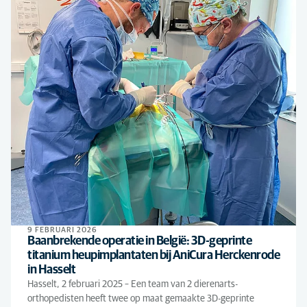
9 FEBRUARI 2026
Baanbrekende operatie in België: 3D-geprinte
titanium heupimplantaten bij AniCura Herckenrode
in Hasselt
Hasselt, 2 februari 2025 – Een team van 2 dierenarts-
orthopedisten heeft twee op maat gemaakte 3D-geprinte