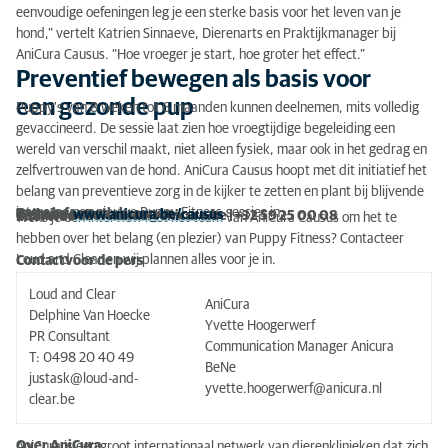
eenvoudige oefeningen leg je een sterke basis voor het leven van je
hond,” vertelt Katrien Sinnaeve, Dierenarts en Praktijkmanager bij
AniCura Causus. “Hoe vroeger je start, hoe groter het effect.”
Preventief bewegen als basis voor
een gezonde pup
Puppy's van 8 weken tot 6 maanden kunnen deelnemen, mits volledig
gevaccineerd. De sessie laat zien hoe vroegtijdige begeleiding een
wereld van verschil maakt, niet alleen fysiek, maar ook in het gedrag en
zelfvertrouwen van de hond. AniCura Causus hoopt met dit initiatief het
belang van preventieve zorg in de kijker te zetten en plant bij blijvende
interesse nog nieuwe Puppy Fitness-sessies in.
Extra informatiebronnen
Website:
www.anicura.be/causus
Contact: balie.causus@anicura.be | +32 59 25 00 08
Interview?
Wens je een interview met het team van AniCura Causus om het te
hebben over het belang (en plezier) van Puppy Fitness? Contacteer
Loud and Clear en wij plannen alles voor je in.
Contact voor de pers
Loud and Clear
AniCura
Delphine Van Hoecke
Yvette Hoogerwerf
PR Consultant
Communication Manager Anicura
T: 0498 20 40 49
BeNe
justask@loud-and-
yvette.hoogerwerf@anicura.nl
clear.be
Over AniCura
AniCura is een groot internationaal netwerk van dierenklinieken dat zich