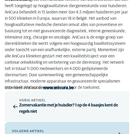
heeft toegelegd op hoogkwalitatieve diergeneeskunde voor huisdieren.
AniCura behandelt in 15 landen meer dan 4,5 miljoen huisdieren per jaar
in 500 klinieken in Europa, waarvan 18 in België. Het aanbod van
hoogkwalitatieve medische diensten omvat alles van preventieve en
basiszorg tot en met geavanceerde diagnostiek, interne geneeskunde,
intensieve zorg, chirurgie en oncologie. AniCura is de enige groep van
dierenklinieken die werkt volgens een hoogwaardig kwaliteitssysteem
onder toezicht van een onafhankelijke, externe partij. Momenteel zijn
alle AniCura klinieken gestart met een kwaliteitstraject voor een
continue ontwikkeling en verbetering van de dierenzorg. Het netwerk
telt in totaal 11.000 medewerkers en 4.000 gediplomeerde
dierenartsen. Door samenwerking, een gemeenschappelijke
infrastructuur, moderne apparatuur en geavanceerde specialismen
ontwikkelt AniCura diergeneeskunde voor de toekomst.
Voor meer informatie:
www.anicura.be
VORIG ARTIKEL
Zomervakantie met je huisdier? 1 op de 4 baasjes kent de
regels niet
VOLGEND ARTIKEL