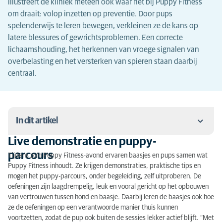
illustreert de kliniek meteen ook waar het bij Puppy Fitness
om draait: volop inzetten op preventie. Door pups
spelenderwijs te leren bewegen, verkleinen ze de kans op
latere blessures of gewrichtsproblemen. Een correcte
lichaamshouding, het herkennen van vroege signalen van
overbelasting en het versterken van spieren staan daarbij
centraal.
In dit artikel
Live demonstratie en puppy-
Live demonstratie en puppy-parcours
parcours
Tijdens zo’n Puppy Fitness-avond ervaren baasjes en pups samen wat
Puppy Fitness inhoudt. Ze krijgen demonstraties, praktische tips en
Preventief bewegen als basis voor een gezonde pup
mogen het puppy-parcours, onder begeleiding, zelf uitproberen. De
oefeningen zijn laagdrempelig, leuk en vooral gericht op het opbouwen
van vertrouwen tussen hond en baasje. Daarbij leren de baasjes ook hoe
ze de oefeningen op een verantwoorde manier thuis kunnen
voortzetten, zodat de pup ook buiten de sessies lekker actief blijft. “Met