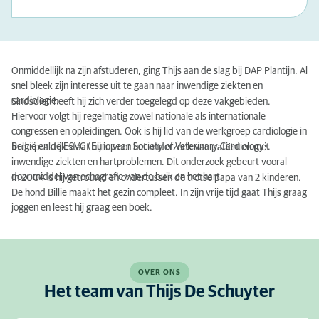
Onmiddellijk na zijn afstuderen, ging Thijs aan de slag bij DAP Plantijn. Al
snel bleek zijn interesse uit te gaan naar inwendige ziekten en
cardiologie.
Sindsdien heeft hij zich verder toegelegd op deze vakgebieden.
Hiervoor volgt hij regelmatig zowel nationale als internationale
congressen en opleidingen. Ook is hij lid van de werkgroep cardiologie in
België en de ESVC (European Society of Veterinary Cardiology).
In de praktijk staat hij in voor het onderzoek van patiënten met
inwendige ziekten en hartproblemen. Dit onderzoek gebeurt vooral
door middel van echografie van de buik en het hart.
In 2004 is hij getrouwd en ondertussen de trotse papa van 2 kinderen.
De hond Billie maakt het gezin compleet. In zijn vrije tijd gaat Thijs graag
joggen en leest hij graag een boek.
OVER ONS
Het team van Thijs De Schuyter