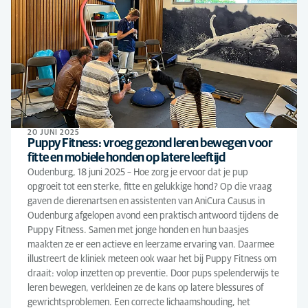
20 JUNI 2025
Puppy Fitness: vroeg gezond leren bewegen voor
fitte en mobiele honden op latere leeftijd
Oudenburg, 18 juni 2025 – Hoe zorg je ervoor dat je pup
opgroeit tot een sterke, fitte en gelukkige hond? Op die vraag
gaven de dierenartsen en assistenten van AniCura Causus in
Oudenburg afgelopen avond een praktisch antwoord tijdens de
Puppy Fitness. Samen met jonge honden en hun baasjes
maakten ze er een actieve en leerzame ervaring van. Daarmee
illustreert de kliniek meteen ook waar het bij Puppy Fitness om
draait: volop inzetten op preventie. Door pups spelenderwijs te
leren bewegen, verkleinen ze de kans op latere blessures of
gewrichtsproblemen. Een correcte lichaamshouding, het