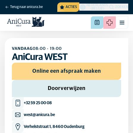
NEDERLANDS
Terug naar anicura.be
ACTIES
ZOEKEN
(BELGIË)
VANDAAG
08:00
-
19:00
AniCura WEST
Online een afspraak maken
Doorverwijzen
+32 59 25 00 08
west@anicura.be
Verhelststraat 1, 8460 Oudenburg