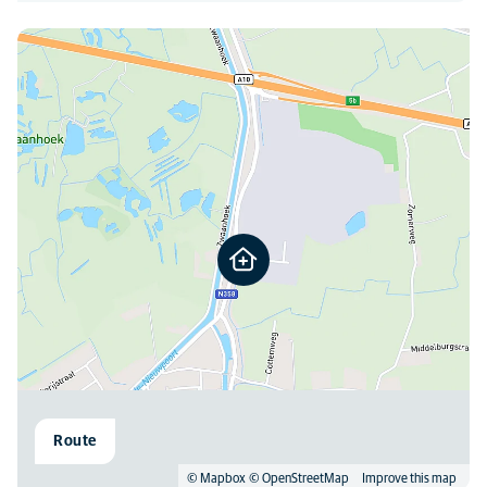
08:00
-
21:00
Gelieve steeds eerst te bellen. Na onze openingsuren werken we
Je kan ons hier vinden
samen met Vet Emergency voor dringende zorgen aan huis. Indien
intensieve zorg nodig is, verwijzen we door naar onze collega’s van
AniCura Hond en Kat.
BALIE
08:00
-
19:00
Route
© Mapbox
© OpenStreetMap
Improve this map