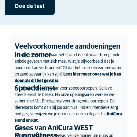
Doe de test
Veelvoorkomende aandoeningen
in de zomer
Je hond meenemen naar het strand is leuk maar brengt ook
enkele gevaren met zich mee. Wist je bijvoorbeeld dat je
hond ook kan verbranden? Of dat het inslikken van zeewater
en zand gevaarlijk kan zijn?
Lees hier meer over wat je kan
doen als dit het geval is
.
Spoeddienst
Wij zijn 24/7 beschikbaar voor spoedoproepen. Gelieve
steeds eerst te bellen. Na onze openingsuren werken we
samen met Vet Emergency voor dringende oproepen. De
dierenarts komt dan bij jou aan huis. Indien intensieve zorg
nodig is, verwijzen we je door naar onze collega's bij
AniCura
Hond en Kat
.
Cases van AniCura WEST
Cases
Puppyfitness
Puppy Fitness is een speelse, veilige manier om pups op