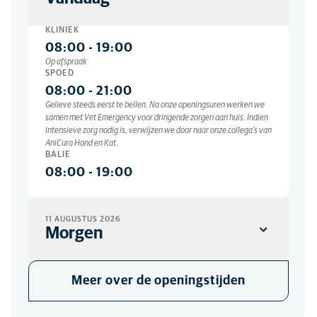
KLINIEK
08:00
-
19:00
Op afspraak
SPOED
08:00
-
21:00
Gelieve steeds eerst te bellen. Na onze openingsuren werken we
samen met Vet Emergency voor dringende zorgen aan huis. Indien
intensieve zorg nodig is, verwijzen we door naar onze collega’s van
AniCura Hond en Kat.
BALIE
08:00
-
19:00
11 AUGUSTUS 2026
Morgen
KLINIEK
Meer over de openingstijden
08:00
-
19:00
Op afspraak
SPOED