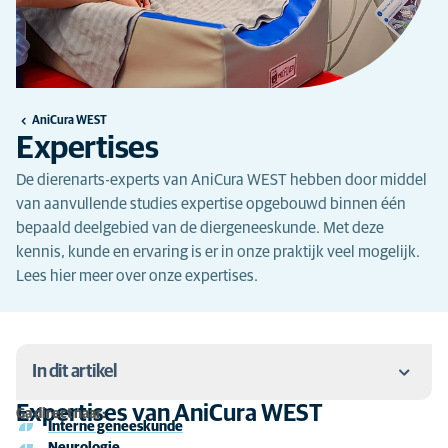
AniCura WEST
Expertises
De dierenarts-experts van AniCura WEST hebben door middel
van aanvullende studies expertise opgebouwd binnen één
bepaald deelgebied van de diergeneeskunde. Met deze
kennis, kunde en ervaring is er in onze praktijk veel mogelijk.
Lees hier meer over onze expertises.
In dit artikel
Expertises van AniCura WEST
Ga direct naar:
Interne geneeskunde
Expertises van AniCura WEST