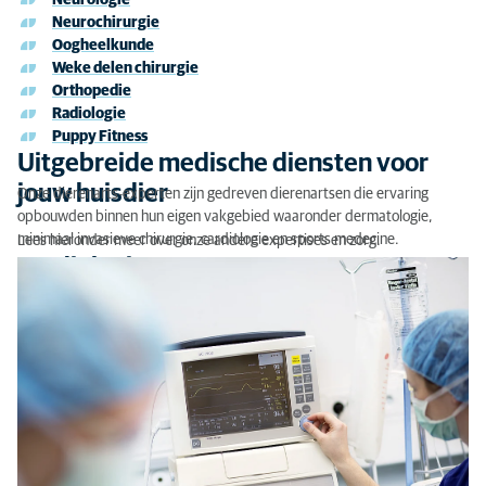
Neurologie
Uitgebreide medische diensten voor jouw huisdier
Neurochirurgie
Oogheelkunde
Cardiologie
Weke delen chirurgie
Orthopedie
Acupunctuur
Radiologie
Puppy Fitness
Fysiotherapie
Uitgebreide medische diensten voor
jouw huisdier
Onze dierenarts-experten zijn gedreven dierenartsen die ervaring
Sports medicine
opbouwden binnen hun eigen vakgebied waaronder dermatologie,
Tandheelkunde
minimaal invasieve chirurgie, cardiologie en sports medecine.
Lees hieronder meer over onze andere expertises en zorg.
Cardiologie
Dermatologie