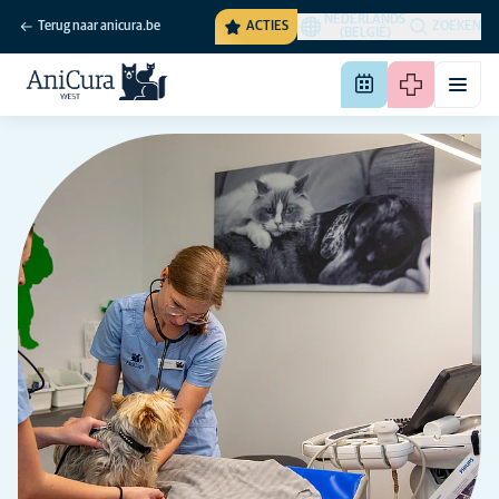
NEDERLANDS
Terug naar anicura.be
ACTIES
ZOEKEN
(BELGIË)