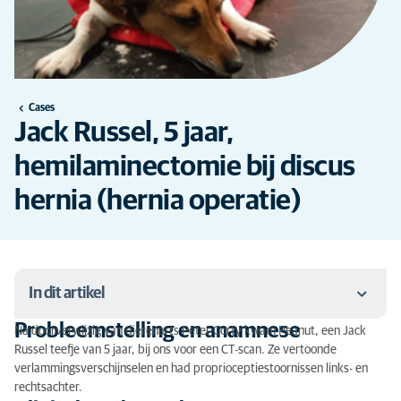
Cases
Jack Russel, 5 jaar,
hemilaminectomie bij discus
hernia (hernia operatie)
In dit artikel
Probleemstelling en anamnese
Na doorverwijzig van dierenarts Peter Corty kwam Peanut, een Jack
Probleemstelling en anamnese
Russel teefje van 5 jaar, bij ons voor een CT-scan. Ze vertoonde
verlammingsverschijnselen en had proprioceptiestoornissen links- en
Klinisch onderzoek
rechtsachter.