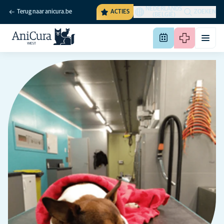
NEDERLANDS
Terug naar anicura.be
ACTIES
ZOEKEN
(BELGIË)