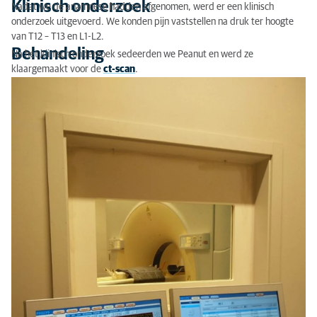
Klinisch onderzoek
Nadat we de anamnese hadden afgenomen, werd er een klinisch
Behandeling
onderzoek uitgevoerd. We konden pijn vaststellen na druk ter hoogte
van T12 – T13 en L1-L2.
Behandeling
Na het klinisch onderzoek sedeerden we Peanut en werd ze
klaargemaakt voor de
ct-scan
.