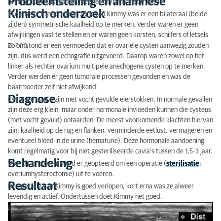
Probleemstelling en anamnese
Kimmy zit in huis, samen met het caviamannetje Joeri.
Probleemstelling en anamnese
Klinisch onderzoek
Tijdens het klinisch onderzoek van Kimmy was er een bilateraal (beide
zijden) symmetrische kaalheid op te merken. Verder waren er geen
Klinisch onderzoek
afwijkingen vast te stellen en er waren geen korsten, schilfers of letsels
te zien.
Zo ontstond er een vermoeden dat er ovariële cysten aanwezig zouden
Diagnose
zijn, dus werd een echografie uitgevoerd. Daarop waren zowel op het
linker als rechter ovarium multipele anechogene cysten op te merken.
Behandeling
Verder werden er geen tumorale processen gevonden en was de
baarmoeder zelf niet afwijkend.
Resultaat
Diagnose
Cysteuze ovaria zijn met vocht gevulde eierstokken. In normale gevallen
zijn deze erg klein, maar onder hormonale invloeden kunnen die cysteus
(met vocht gevuld) ontaarden. De meest voorkomende klachten hiervan
zijn: kaalheid op de rug en flanken, verminderde eetlust, vermageren en
eventueel bloed in de urine (hematurie). Deze hormonale aandoening
komt regelmatig voor bij niet gesteriliseerde cavia’s tussen de 1,5-3 jaar.
Behandeling
Voor dit probleem werd er geopteerd om een operatie (
sterilisatie
:
overiumhysterectomie) uit te voeren.
Resultaat
De operatie van Kimmy is goed verlopen, kort erna was ze alweer
levendig en actief. Ondertussen doet Kimmy het goed.