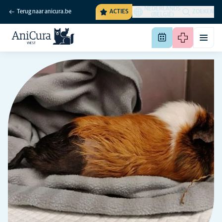
NEDERLANDS
Terug naar anicura.be
ACTIES
ZOEKEN
(BELGIË)