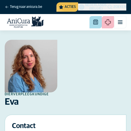
NEDERLANDS
Terug naar anicura.be
ACTIES
ZOEKEN
(BELGIË)
DIERVERPLEEGKUNDIGE
Eva
Contact