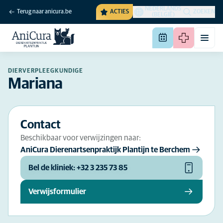
NEDERLANDS
Terug naar anicura.be
ACTIES
ZOEKEN
(BELGIË)
DIERVERPLEEGKUNDIGE
Mariana
Contact
Beschikbaar voor verwijzingen naar:
AniCura Dierenartsenpraktijk Plantijn te Berchem
Bel de kliniek: +32 3 235 73 85
Verwijsformulier