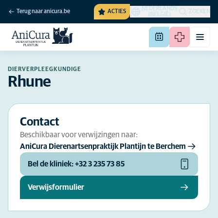
NEDERLANDS
Terug naar anicura.be
ACTIES
ZOEKEN
(BELGIË)
DIERVERPLEEGKUNDIGE
Rhune
Contact
Beschikbaar voor verwijzingen naar:
AniCura Dierenartsenpraktijk Plantijn te Berchem
Bel de kliniek: +32 3 235 73 85
Verwijsformulier