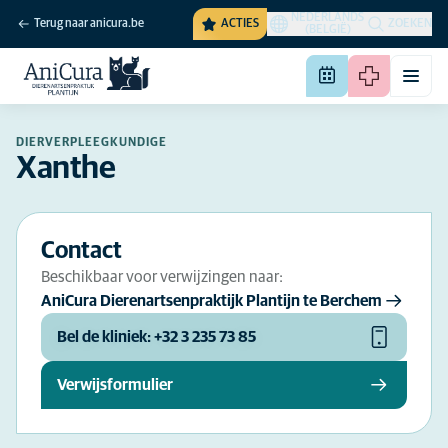
NEDERLANDS
Terug naar anicura.be
ACTIES
ZOEKEN
(BELGIË)
DIERVERPLEEGKUNDIGE
Xanthe
Contact
Beschikbaar voor verwijzingen naar:
AniCura Dierenartsenpraktijk Plantijn te Berchem
Bel de kliniek: +32 3 235 73 85
Verwijsformulier