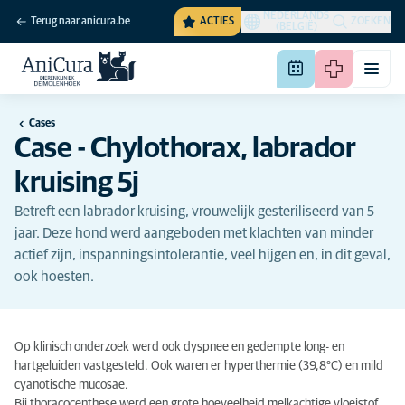
NEDERLANDS
Terug naar anicura.be
ACTIES
ZOEKEN
(BELGIË)
Cases
Case - Chylothorax, labrador
kruising 5j
Betreft een labrador kruising, vrouwelijk gesteriliseerd van 5
jaar. Deze hond werd aangeboden met klachten van minder
actief zijn, inspanningsintolerantie, veel hijgen en, in dit geval,
ook hoesten.
Op klinisch onderzoek werd ook dyspnee en gedempte long- en
hartgeluiden vastgesteld. Ook waren er hyperthermie (39,8°C) en mild
cyanotische mucosae.
Bij thoracocenthese werd een grote hoeveelheid melkachtige vloeistof,