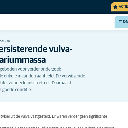
ACTIE
ON
loei – m…
ersisterende vulva-
variummassa
angeboden voor verder onderzoek
ende enkele maanden aanhield. De verwijzende
hter zonder klinisch effect. Daarnaast
n goede conditie.
itvloei uit de vulva vastgesteld. Er waren verder geen significante