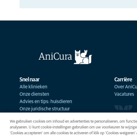
Snel naar
Carrière
Alle klinieken
Over AniCu
Onze diensten
Vacatures
Advies en tips: huisdieren
Onze juridische structuur
We gebruiken cookies om inhoud en advertenties te personaliseren, om functie
analyseren. U kunt cookie-instellingen gebruiken om uw voorkeuren te wijzige
'Cookies accepteren' om alle cookies te activeren of klik op 'Cookies weigeren' al