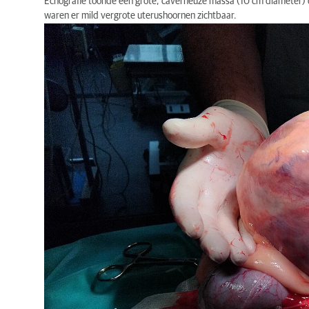
Echografie toonde een grote, caverneuze massa (10 cm diameter) c
waren er mild vergrote uterushoornen zichtbaar.