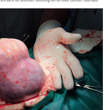
entraal in het abdomen, afkomstig van het linker ovarium. Daarnaast