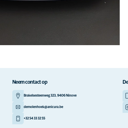
Neem contact op
De
Brakelsesteenweg 323, 9406 Ninove
demolenhoek@anicura.be
+32 54 33 32 55