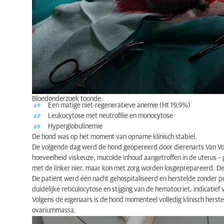
Bloedonderzoek toonde:
Een matige niet-regeneratieve anemie (Ht 19,9%)
Leukocytose met neutrofilie en monocytose
Hyperglobulinemie
De hond was op het moment van opname klinisch stabiel.
De volgende dag werd de hond geopereerd door dierenarts Van Vo
hoeveelheid viskeuze, mucoïde inhoud aangetroffen in de uterus 
met de linker nier, maar kon met zorg worden losgeprepareerd. De
De patiënt werd één nacht gehospitaliseerd en herstelde zonder 
duidelijke reticulocytose en stijging van de hematocriet, indicatief
Volgens de eigenaars is de hond momenteel volledig klinisch herst
ovariummassa.