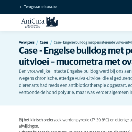
Terug naar anicura.be
Verwijzers
Cases
Case - Engelse bulldog met persisterende vulva-uitv
Case - Engelse bulldog met p
uitvloei – mucometra met o
Een vrouwelijke, intacte Engelse bulldog werd bij ons a
wegens chronische, etterige vulva-uitvloei die al gedur
dierenarts had reeds een antibioticatherapie opgestart, ec
vertoonde de hond polyurie, maar was verder algemeen i
Bij het klinisch onderzoek werden pyrexie (T° 39,8°C) en etterige u
afwijkingen.